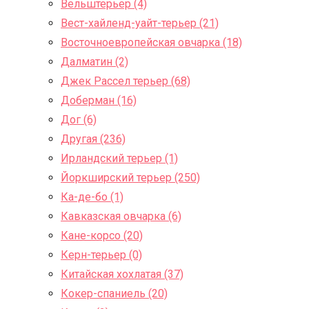
Вельштерьер (4)
Вест-хайленд-уайт-терьер (21)
Восточноевропейская овчарка (18)
Далматин (2)
Джек Рассел терьер (68)
Доберман (16)
Дог (6)
Другая (236)
Ирландский терьер (1)
Йоркширский терьер (250)
Ка-де-бо (1)
Кавказская овчарка (6)
Кане-корсо (20)
Керн-терьер (0)
Китайская хохлатая (37)
Кокер-спаниель (20)