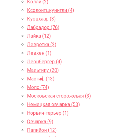
Колли (2)
Ксолоитцкуинтли (4)
Курцхаар (3)
Лабрадор (76)
Лайка (12)
Левретка (2)
Левхен (1)
Леонбергер (4)
Мальтипу (20)
Мастиф (13)
Мопс (74)
Московская сторожевая (3)
Немецкая овчарка (53)
Норвич-терьер (1)
Овчарка (9)
Папийон (12)