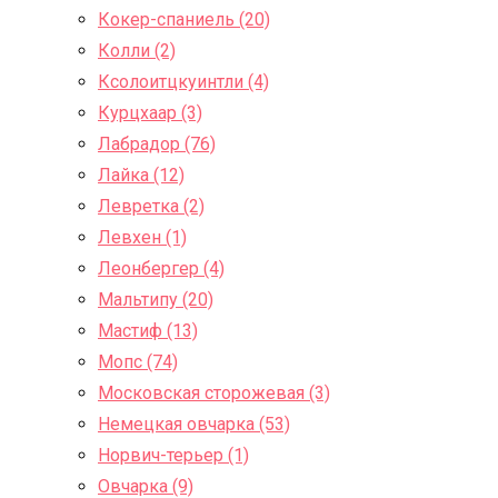
Кокер-спаниель (20)
Колли (2)
Ксолоитцкуинтли (4)
Курцхаар (3)
Лабрадор (76)
Лайка (12)
Левретка (2)
Левхен (1)
Леонбергер (4)
Мальтипу (20)
Мастиф (13)
Мопс (74)
Московская сторожевая (3)
Немецкая овчарка (53)
Норвич-терьер (1)
Овчарка (9)