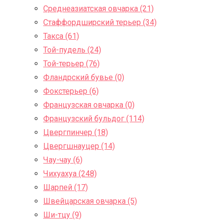
Среднеазиатская овчарка (21)
Стаффордширский терьер (34)
Такса (61)
Той-пудель (24)
Той-терьер (76)
Фландрский бувье (0)
Фокстерьер (6)
Французская овчарка (0)
Французский бульдог (114)
Цвергпинчер (18)
Цвергшнауцер (14)
Чау-чау (6)
Чихуахуа (248)
Шарпей (17)
Швейцарская овчарка (5)
Ши-тцу (9)