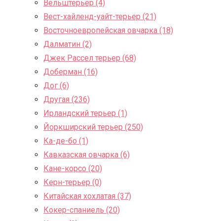
Вельштерьер (4)
Вест-хайленд-уайт-терьер (21)
Восточноевропейская овчарка (18)
Далматин (2)
Джек Рассел терьер (68)
Доберман (16)
Дог (6)
Другая (236)
Ирландский терьер (1)
Йоркширский терьер (250)
Ка-де-бо (1)
Кавказская овчарка (6)
Кане-корсо (20)
Керн-терьер (0)
Китайская хохлатая (37)
Кокер-спаниель (20)