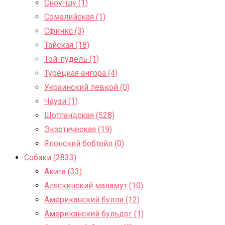
Сноу-шу (1)
Сомалийская (1)
Сфинкс (3)
Тайская (18)
Той-пудель (1)
Турецкая ангора (4)
Украинский левкой (0)
Чаузи (1)
Шотландская (528)
Экзотическая (19)
Японский бобтейл (0)
Собаки (2833)
Акита (33)
Аляскинский маламут (10)
Американский булли (12)
Американский бульдог (1)