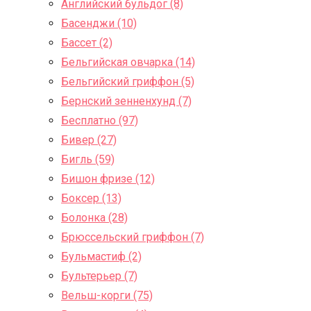
Английский бульдог (8)
Басенджи (10)
Бассет (2)
Бельгийская овчарка (14)
Бельгийский гриффон (5)
Бернский зенненхунд (7)
Бесплатно (97)
Бивер (27)
Бигль (59)
Бишон фризе (12)
Боксер (13)
Болонка (28)
Брюссельский гриффон (7)
Бульмастиф (2)
Бультерьер (7)
Вельш-корги (75)