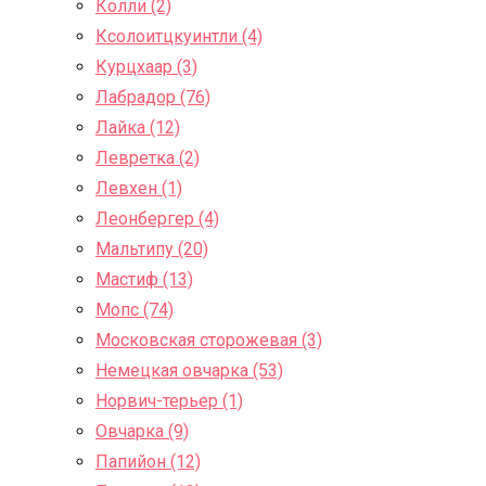
Колли (2)
Ксолоитцкуинтли (4)
Курцхаар (3)
Лабрадор (76)
Лайка (12)
Левретка (2)
Левхен (1)
Леонбергер (4)
Мальтипу (20)
Мастиф (13)
Мопс (74)
Московская сторожевая (3)
Немецкая овчарка (53)
Норвич-терьер (1)
Овчарка (9)
Папийон (12)