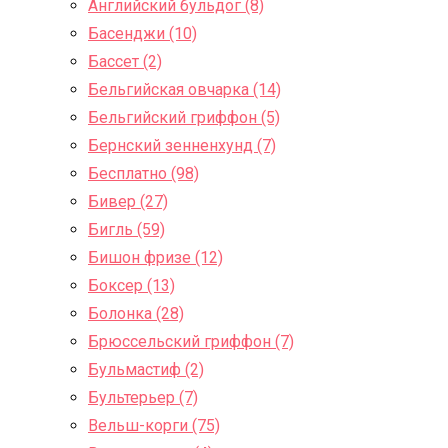
Английский бульдог (8)
Басенджи (10)
Бассет (2)
Бельгийская овчарка (14)
Бельгийский гриффон (5)
Бернский зенненхунд (7)
Бесплатно (98)
Бивер (27)
Бигль (59)
Бишон фризе (12)
Боксер (13)
Болонка (28)
Брюссельский гриффон (7)
Бульмастиф (2)
Бультерьер (7)
Вельш-корги (75)