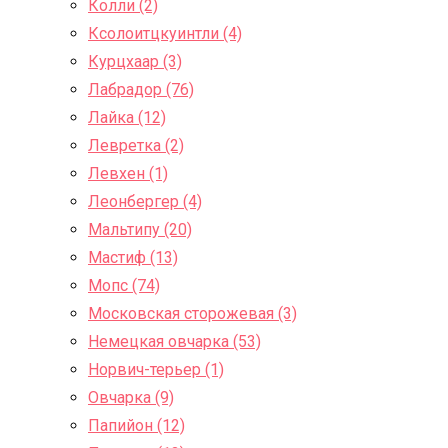
Колли (2)
Ксолоитцкуинтли (4)
Курцхаар (3)
Лабрадор (76)
Лайка (12)
Левретка (2)
Левхен (1)
Леонбергер (4)
Мальтипу (20)
Мастиф (13)
Мопс (74)
Московская сторожевая (3)
Немецкая овчарка (53)
Норвич-терьер (1)
Овчарка (9)
Папийон (12)