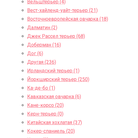
Вельштерьер (4)
Вест-хайленд-уайт-терьер (21)
Восточноевропейская овчарка (18)
Далматин (2)
Джек Рассел терьер (68)
Доберман (16)
Дог (6)
Другая (236)
Ирландский терьер (1)
Йоркширский терьер (250)
Ка-де-бо (1)
Кавказская овчарка (6)
Кане-корсо (20)
Керн-терьер (0)
Китайская хохлатая (37)
Кокер-спаниель (20)