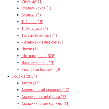
Сноу-шу (1)
Сомалийская (1)
Сфинкс (3)
Тайская (18)
Той-пудель (1)
Турецкая ангора (4)
Украинский левкой (0)
Чаузи (1)
Шотландская (528)
Экзотическая (19)
Японский бобтейл (0)
Собаки (2834)
Акита (33)
Аляскинский маламут (10)
Американский булли (12)
Американский бульдог (1)