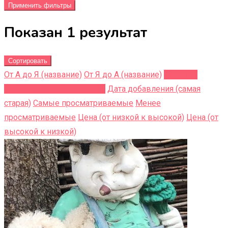
Применить фильтры
Показан 1 результат
Сортировать
От А до Я (название)
От Я до A (название)
Недавно
добавленные (последние)
Дата добавления (самая
старая)
Самые просматриваемые
Менее
просматриваемые
Цена (от низкой к высокой)
Цена (от
высокой к низкой)