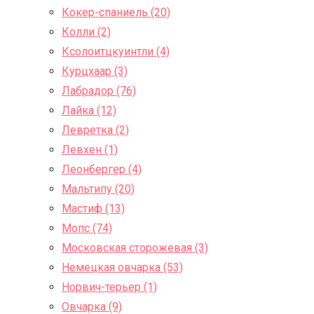
Кокер-спаниель (20)
Колли (2)
Ксолоитцкуинтли (4)
Курцхаар (3)
Лабрадор (76)
Лайка (12)
Левретка (2)
Левхен (1)
Леонбергер (4)
Мальтипу (20)
Мастиф (13)
Мопс (74)
Московская сторожевая (3)
Немецкая овчарка (53)
Норвич-терьер (1)
Овчарка (9)