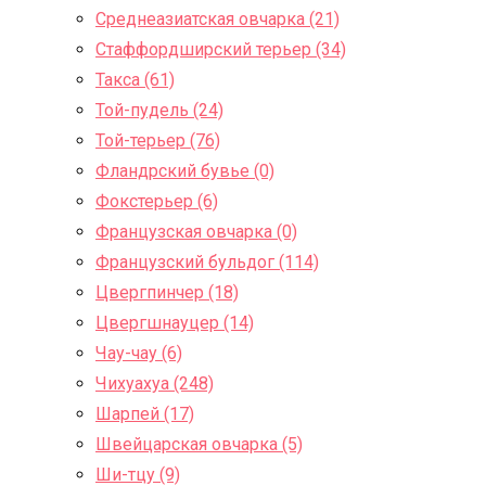
Среднеазиатская овчарка (21)
Стаффордширский терьер (34)
Такса (61)
Той-пудель (24)
Той-терьер (76)
Фландрский бувье (0)
Фокстерьер (6)
Французская овчарка (0)
Французский бульдог (114)
Цвергпинчер (18)
Цвергшнауцер (14)
Чау-чау (6)
Чихуахуа (248)
Шарпей (17)
Швейцарская овчарка (5)
Ши-тцу (9)