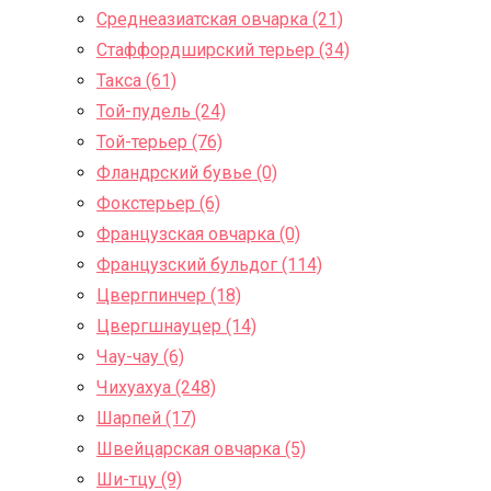
Среднеазиатская овчарка (21)
Стаффордширский терьер (34)
Такса (61)
Той-пудель (24)
Той-терьер (76)
Фландрский бувье (0)
Фокстерьер (6)
Французская овчарка (0)
Французский бульдог (114)
Цвергпинчер (18)
Цвергшнауцер (14)
Чау-чау (6)
Чихуахуа (248)
Шарпей (17)
Швейцарская овчарка (5)
Ши-тцу (9)