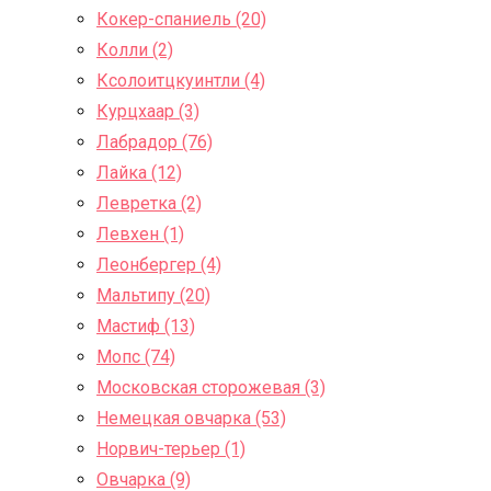
Кокер-спаниель (20)
Колли (2)
Ксолоитцкуинтли (4)
Курцхаар (3)
Лабрадор (76)
Лайка (12)
Левретка (2)
Левхен (1)
Леонбергер (4)
Мальтипу (20)
Мастиф (13)
Мопс (74)
Московская сторожевая (3)
Немецкая овчарка (53)
Норвич-терьер (1)
Овчарка (9)