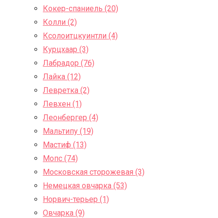
Кокер-спаниель (20)
Колли (2)
Ксолоитцкуинтли (4)
Курцхаар (3)
Лабрадор (76)
Лайка (12)
Левретка (2)
Левхен (1)
Леонбергер (4)
Мальтипу (19)
Мастиф (13)
Мопс (74)
Московская сторожевая (3)
Немецкая овчарка (53)
Норвич-терьер (1)
Овчарка (9)