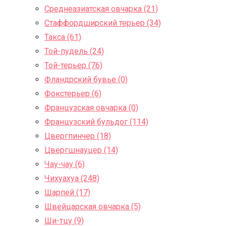
Среднеазиатская овчарка (21)
Стаффордширский терьер (34)
Такса (61)
Той-пудель (24)
Той-терьер (76)
Фландрский бувье (0)
Фокстерьер (6)
Французская овчарка (0)
Французский бульдог (114)
Цвергпинчер (18)
Цвергшнауцер (14)
Чау-чау (6)
Чихуахуа (248)
Шарпей (17)
Швейцарская овчарка (5)
Ши-тцу (9)