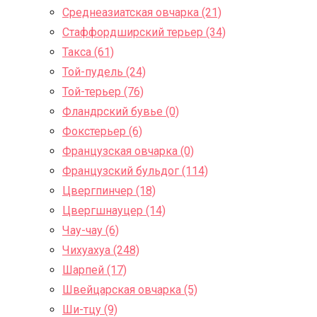
Среднеазиатская овчарка (21)
Стаффордширский терьер (34)
Такса (61)
Той-пудель (24)
Той-терьер (76)
Фландрский бувье (0)
Фокстерьер (6)
Французская овчарка (0)
Французский бульдог (114)
Цвергпинчер (18)
Цвергшнауцер (14)
Чау-чау (6)
Чихуахуа (248)
Шарпей (17)
Швейцарская овчарка (5)
Ши-тцу (9)