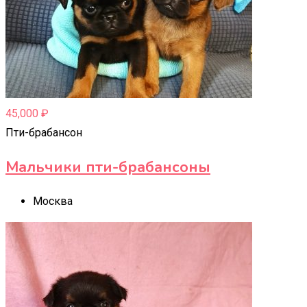
45,000
₽
Пти-брабансон
Мальчики пти-брабансоны
Москва