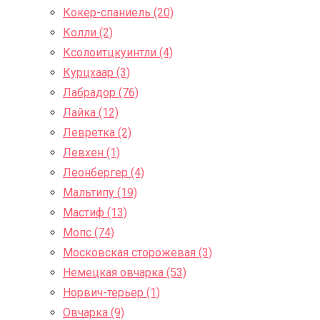
Кокер-спаниель (20)
Колли (2)
Ксолоитцкуинтли (4)
Курцхаар (3)
Лабрадор (76)
Лайка (12)
Левретка (2)
Левхен (1)
Леонбергер (4)
Мальтипу (19)
Мастиф (13)
Мопс (74)
Московская сторожевая (3)
Немецкая овчарка (53)
Норвич-терьер (1)
Овчарка (9)