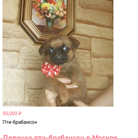
50,000
₽
Пти-брабансон
Девочка пти-брабансон в Москве