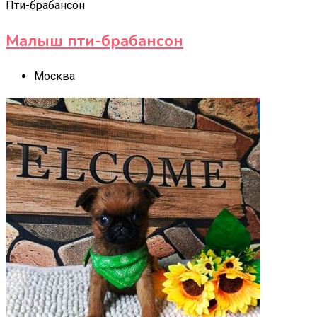
Пти-брабансон
Малыш пти-брабансон
Москва