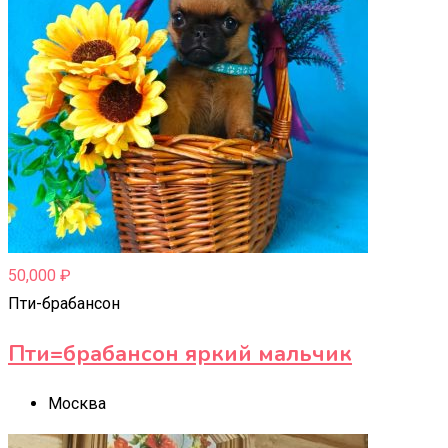
50,000
₽
Пти-брабансон
Пти=брабансон яркий мальчик
Москва