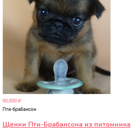
90,000
₽
Пти-брабансон
Щенки Пти-Брабансона из питомника