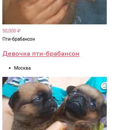
50,000
₽
Пти-брабансон
Девочка пти-брабансон
Москва