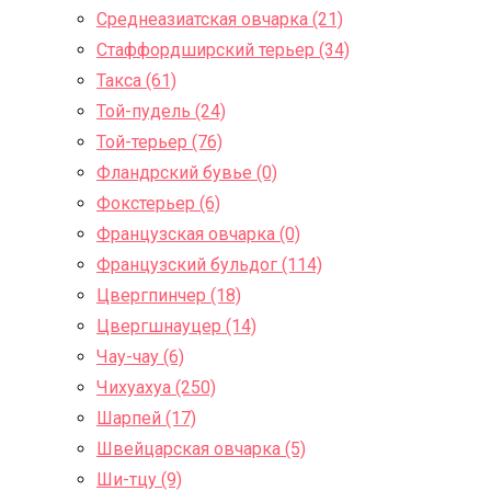
Среднеазиатская овчарка (21)
Стаффордширский терьер (34)
Такса (61)
Той-пудель (24)
Той-терьер (76)
Фландрский бувье (0)
Фокстерьер (6)
Французская овчарка (0)
Французский бульдог (114)
Цвергпинчер (18)
Цвергшнауцер (14)
Чау-чау (6)
Чихуахуа (250)
Шарпей (17)
Швейцарская овчарка (5)
Ши-тцу (9)