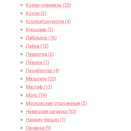
Кокер-спаниель (20)
Колли (2)
Ксолоитцкуинтли (4)
Курцхаар (3)
Лабрадор (76)
Лайка (12)
Левретка (2)
Левхен (1)
Леонбергер (4)
Мальтипу (20)
Мастиф (13)
Мопс (74)
Московская сторожевая (3)
Немецкая овчарка (53)
Норвич-терьер (1)
Овчарка (9)