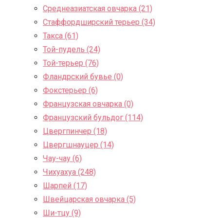
Среднеазиатская овчарка (21)
Стаффордширский терьер (34)
Такса (61)
Той-пудель (24)
Той-терьер (76)
Фландрский бувье (0)
Фокстерьер (6)
Французская овчарка (0)
Французский бульдог (114)
Цвергпинчер (18)
Цвергшнауцер (14)
Чау-чау (6)
Чихуахуа (248)
Шарпей (17)
Швейцарская овчарка (5)
Ши-тцу (9)