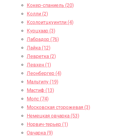
Кокер-спаниель (20)
Колли (2)
Ксолоитцкуинтли (4)
Курцхаар (3)
Лабрадор (76)
Лайка (12)
Левретка (2)
Левхен (1)
Леонбергер (4)
Мальтипу (19)
Мастиф (13)
Мопс (74)
Московская сторожевая (3)
Немецкая овчарка (53)
Норвич-терьер (1)
Овчарка (9)