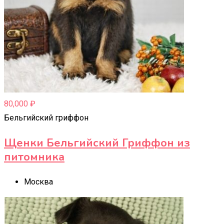
80,000
₽
Бельгийский гриффон
Щенки Бельгийский Гриффон из
питомника
Москва