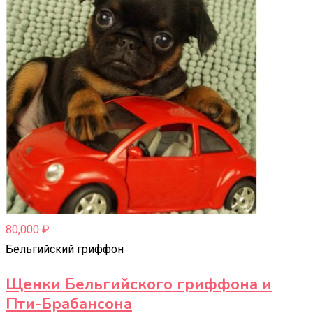
80,000
₽
Бельгийский гриффон
Щенки Бельгийского гриффона и
Пти-Брабансона