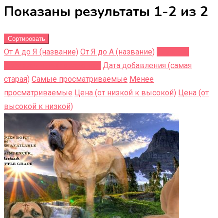
Показаны результаты 1-2 из 2
Сортировать
От А до Я (название)
От Я до A (название)
Недавно
добавленные (последние)
Дата добавления (самая
старая)
Самые просматриваемые
Менее
просматриваемые
Цена (от низкой к высокой)
Цена (от
высокой к низкой)