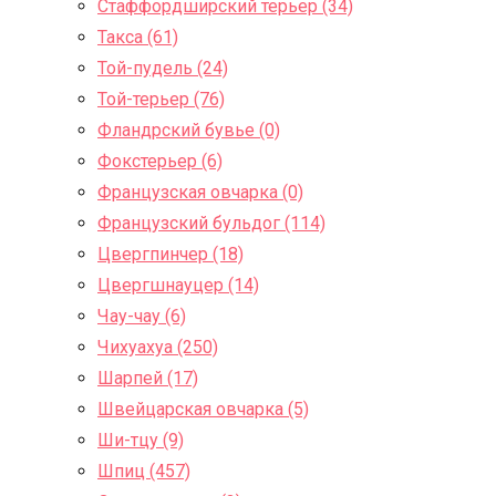
Стаффордширский терьер (34)
Такса (61)
Той-пудель (24)
Той-терьер (76)
Фландрский бувье (0)
Фокстерьер (6)
Французская овчарка (0)
Французский бульдог (114)
Цвергпинчер (18)
Цвергшнауцер (14)
Чау-чау (6)
Чихуахуа (250)
Шарпей (17)
Швейцарская овчарка (5)
Ши-тцу (9)
Шпиц (457)