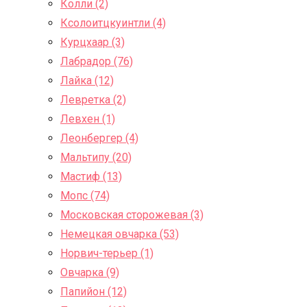
Колли (2)
Ксолоитцкуинтли (4)
Курцхаар (3)
Лабрадор (76)
Лайка (12)
Левретка (2)
Левхен (1)
Леонбергер (4)
Мальтипу (20)
Мастиф (13)
Мопс (74)
Московская сторожевая (3)
Немецкая овчарка (53)
Норвич-терьер (1)
Овчарка (9)
Папийон (12)