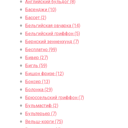
Английский бульдог (8)
Басенджи (10)
Бассет (2)
Бельгийская овчарка (14)
Бельгийский гриффон (5)
Бернский зенненхунд (7)
Бесплатно (99)
Бивер (27)
Бигль (59)
Бишон фризе (12)
Боксер (13)
Болонка (29)
Брюссельский гриффон (7)
Бульмастиф (2)
Бультерьер (7)
Вельш-корги (75)