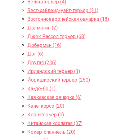
Вельштерьер (4)
Вест-хайленд-уайт-терьер (21)
Восточноевропейская овчарка (18)
Далматин (2)
Джек Рассел терьер (68)
Доберман (16)
Дог (6)
Другая (236)
Ирландский терьер (1)
Йоркширский терьер (250)
Ка-де-бо (1)
Кавказская овчарка (6)
Кане-корсо (20)
Керн-терьер (0)
Китайская хохлатая (37)
Кокер-спаниель (20)