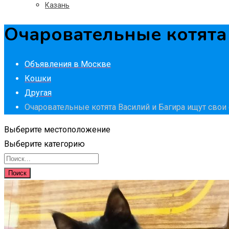
Казань
Очаровательные котята 
Объявления в Москве
Кошки
Другая
Очаровательные котята Василий и Багира ищут свои
Выберите местоположение
Выберите категорию
Поиск