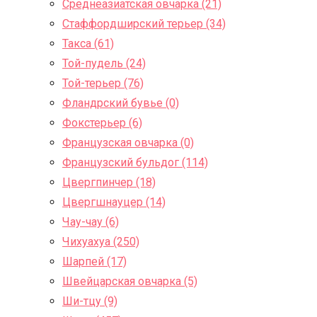
Среднеазиатская овчарка (21)
Стаффордширский терьер (34)
Такса (61)
Той-пудель (24)
Той-терьер (76)
Фландрский бувье (0)
Фокстерьер (6)
Французская овчарка (0)
Французский бульдог (114)
Цвергпинчер (18)
Цвергшнауцер (14)
Чау-чау (6)
Чихуахуа (250)
Шарпей (17)
Швейцарская овчарка (5)
Ши-тцу (9)