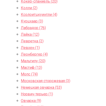
Кокер-спаниель (20)
Колли (2)
Ксолоитцкуинтли (4)
Курцхаар (3)
Лабрадор (76)
Лайка (12)
Левретка (2)
Левхен (1)
Леонбергер (4)
Мальтипу (20)
Мастиф (13)
Мопс (74)
Московская сторожевая (3)
Немецкая овчарка (53)
Норвич-терьер (1)
Овчарка (9)