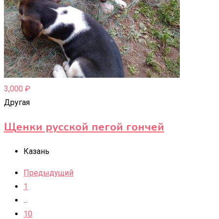
3,000
₽
Другая
Щенки русской пегой гончей
Казань
Предыдущий
1
...
10