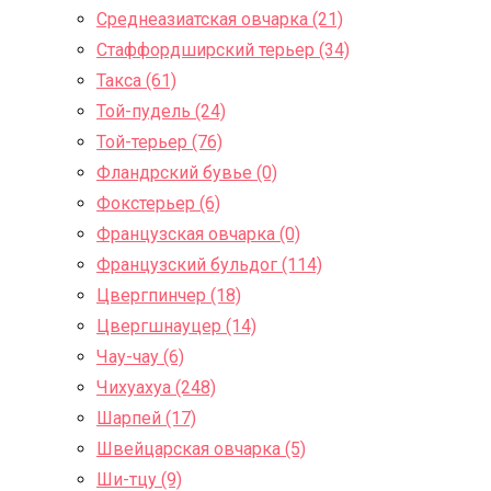
Среднеазиатская овчарка (21)
Стаффордширский терьер (34)
Такса (61)
Той-пудель (24)
Той-терьер (76)
Фландрский бувье (0)
Фокстерьер (6)
Французская овчарка (0)
Французский бульдог (114)
Цвергпинчер (18)
Цвергшнауцер (14)
Чау-чау (6)
Чихуахуа (248)
Шарпей (17)
Швейцарская овчарка (5)
Ши-тцу (9)