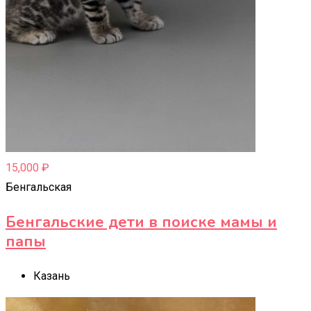
15,000
₽
Бенгальская
Бенгальские дети в поиске мамы и
папы
Казань