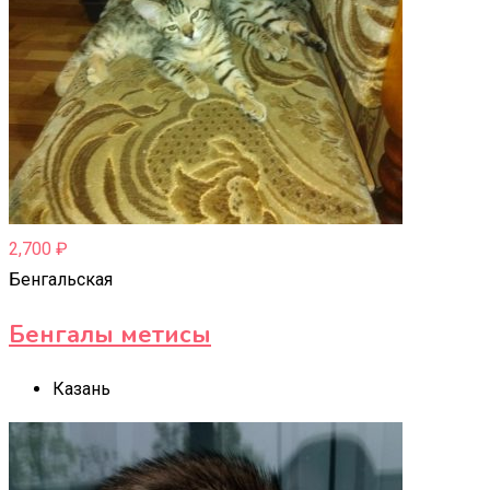
2,700
₽
Бенгальская
Бенгалы метисы
Казань