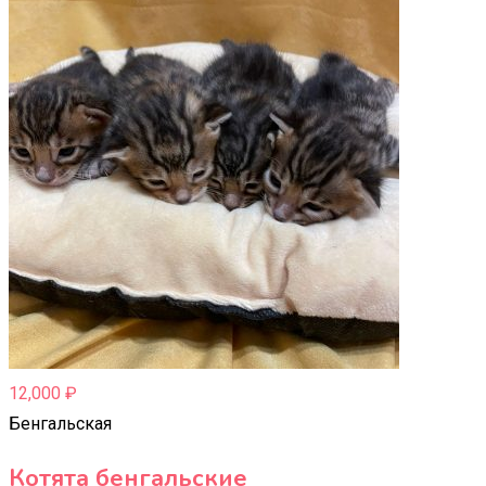
12,000
₽
Бенгальская
Котята бенгальские