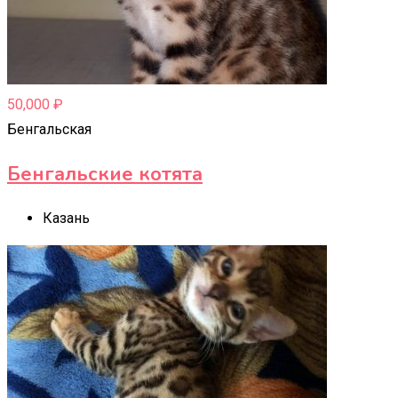
50,000
₽
Бенгальская
Бенгальские котята
Казань