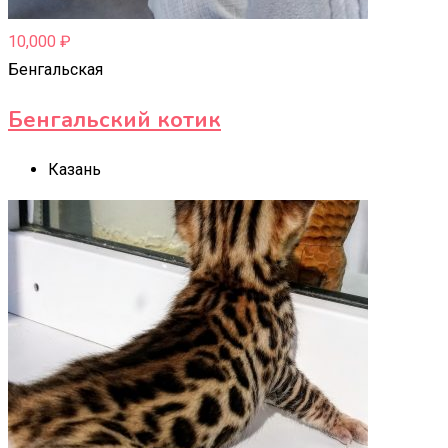
10,000
₽
Бенгальская
Бенгальский котик
Казань