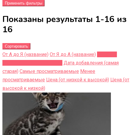
Применить фильтры
Показаны результаты 1-16 из
16
Сортировать
От А до Я (название)
От Я до A (название)
Недавно
добавленные (последние)
Дата добавления (самая
старая)
Самые просматриваемые
Менее
просматриваемые
Цена (от низкой к высокой)
Цена (от
высокой к низкой)