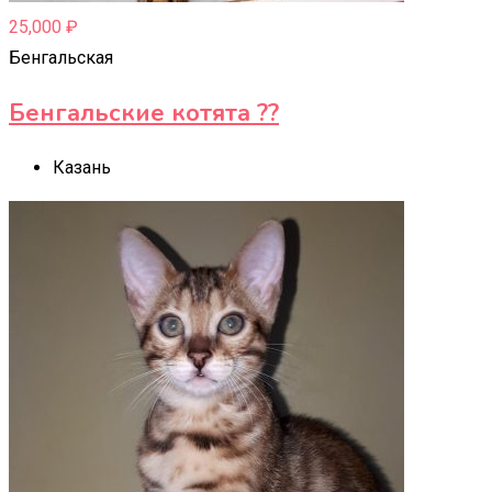
25,000
₽
Бенгальская
Бенгальские котята ??
Казань