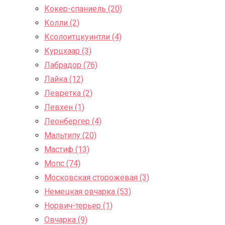
Кокер-спаниель (20)
Колли (2)
Ксолоитцкуинтли (4)
Курцхаар (3)
Лабрадор (76)
Лайка (12)
Левретка (2)
Левхен (1)
Леонбергер (4)
Мальтипу (20)
Мастиф (13)
Мопс (74)
Московская сторожевая (3)
Немецкая овчарка (53)
Норвич-терьер (1)
Овчарка (9)