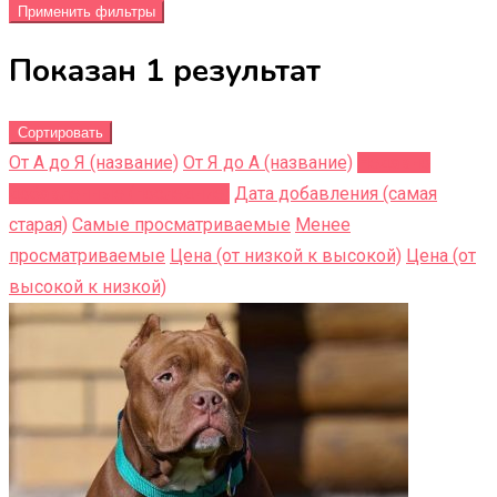
Применить фильтры
Показан 1 результат
Сортировать
От А до Я (название)
От Я до A (название)
Недавно
добавленные (последние)
Дата добавления (самая
старая)
Самые просматриваемые
Менее
просматриваемые
Цена (от низкой к высокой)
Цена (от
высокой к низкой)