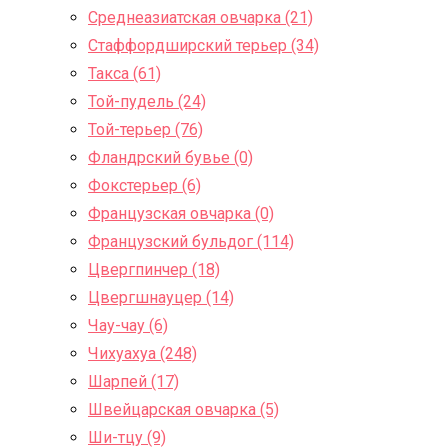
Среднеазиатская овчарка (21)
Стаффордширский терьер (34)
Такса (61)
Той-пудель (24)
Той-терьер (76)
Фландрский бувье (0)
Фокстерьер (6)
Французская овчарка (0)
Французский бульдог (114)
Цвергпинчер (18)
Цвергшнауцер (14)
Чау-чау (6)
Чихуахуа (248)
Шарпей (17)
Швейцарская овчарка (5)
Ши-тцу (9)