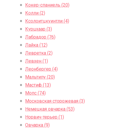
Кокер-спаниель (20)
Колли (2)
Ксолоитцкуинтли (4)
Курцхаар (3)
Лабрадор (76)
Лайка (12)
Левретка (2)
Левхен (1)
Леонбергер (4)
Мальтипу (20)
Мастиф (13)
Мопс (74)
Московская сторожевая (3)
Немецкая овчарка (53)
Норвич-терьер (1)
Овчарка (9)