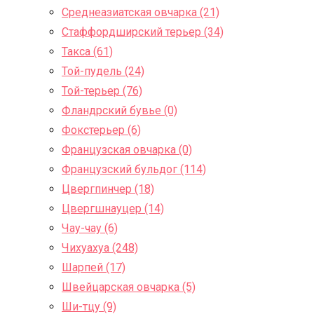
Среднеазиатская овчарка (21)
Стаффордширский терьер (34)
Такса (61)
Той-пудель (24)
Той-терьер (76)
Фландрский бувье (0)
Фокстерьер (6)
Французская овчарка (0)
Французский бульдог (114)
Цвергпинчер (18)
Цвергшнауцер (14)
Чау-чау (6)
Чихуахуа (248)
Шарпей (17)
Швейцарская овчарка (5)
Ши-тцу (9)