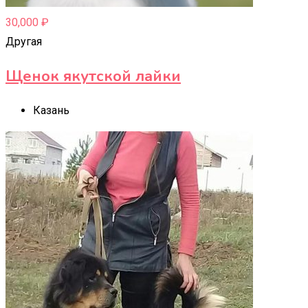
30,000
₽
Другая
Щенок якутской лайки
Казань