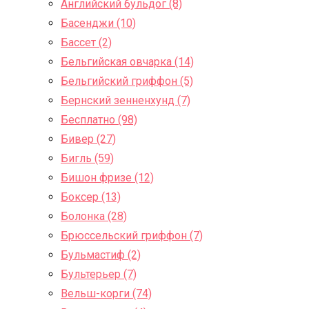
Английский бульдог (8)
Басенджи (10)
Бассет (2)
Бельгийская овчарка (14)
Бельгийский гриффон (5)
Бернский зенненхунд (7)
Бесплатно (98)
Бивер (27)
Бигль (59)
Бишон фризе (12)
Боксер (13)
Болонка (28)
Брюссельский гриффон (7)
Бульмастиф (2)
Бультерьер (7)
Вельш-корги (74)