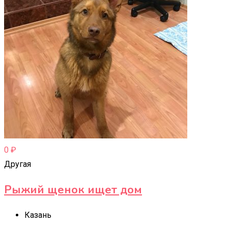
0
₽
Другая
Рыжий щенок ищет дом
Казань