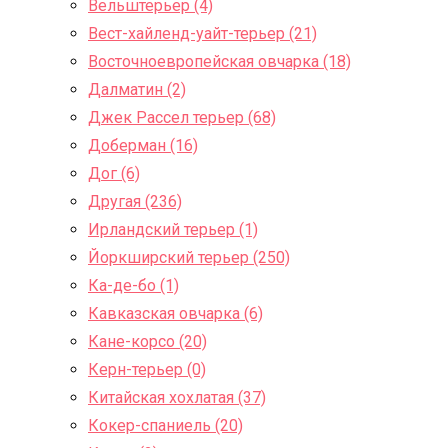
Вельштерьер (4)
Вест-хайленд-уайт-терьер (21)
Восточноевропейская овчарка (18)
Далматин (2)
Джек Рассел терьер (68)
Доберман (16)
Дог (6)
Другая (236)
Ирландский терьер (1)
Йоркширский терьер (250)
Ка-де-бо (1)
Кавказская овчарка (6)
Кане-корсо (20)
Керн-терьер (0)
Китайская хохлатая (37)
Кокер-спаниель (20)