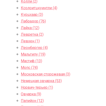
Колли (2)
Ксолоитцкуинтли (4)
Курцхаар (3)
Лабрадор (76)
Лайка (12)
Левретка (2)
Левхен (1)
Леонбергер (4)
Мальтипу (19)
Мастиф (13)
Мопс (74)
Московская сторожевая (3)
Немецкая овчарка (53)
Норвич-терьер (1)
Овчарка (9)
Папийон (12)