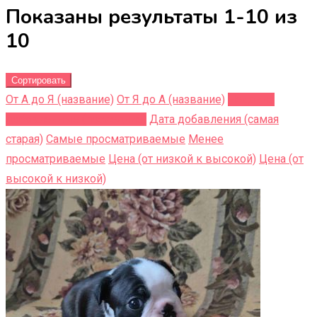
Показаны результаты 1-10 из
10
Сортировать
От А до Я (название)
От Я до A (название)
Недавно
добавленные (последние)
Дата добавления (самая
старая)
Самые просматриваемые
Менее
просматриваемые
Цена (от низкой к высокой)
Цена (от
высокой к низкой)