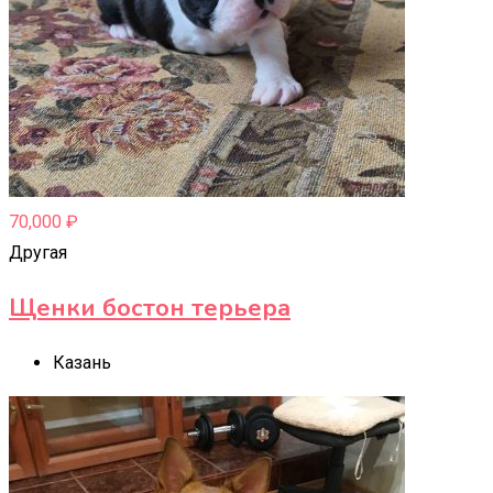
70,000
₽
Другая
Щенки бостон терьера
Казань