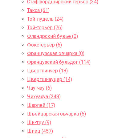
Стаффордширский терьер (34)
Такса (61)
Той-пудель (24)
Той-терьер (76)
Фландрский бувье (0)
Фокстерьер (6)
Французская овчарка (0)
Французский бульдог (114)
Цвергпинчер (18)
Цвергшнауцер (14)
Чау-чау (6)
Чихуахуа (248)
Шарпей (17)
Швейцарская овчарка (5)
Ши-тцу (9)
Шпиц (457)