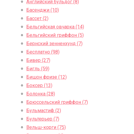
Английский бульдог (8)
Басенджи (10)
Бассет (2)
Бельгийская овчарка (14)
Бельгийский гриффон (5)
Бернский зенненхунд (7)
Бесплатно (98)
Бивер (27)
Бигль (59)
Бишон фризе (12)
Боксер (13)
Болонка (28)
Брюссельский гриффон (7)
Бульмастиф (2)
Бультерьер (7)
Вельш-корги (75)