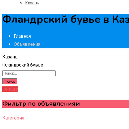
Казань
Фландрский бувье в Ка
Главная
Объявления
Казань
Фландрский бувье
Поиск
Фильтр
Фильтр по объявлениям
Категория