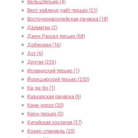
Вельштерьер (4)
Вест-хайленд-уайт-терьер (21)
Восточноевропейская овчарка (18)
Далматин (2)
Джек Рассел терьер (68)
Доберман (16)
Дог (6)
Другая (236)
Ирландский терьер (1)
Йоркширский терьер (250)
Ка-де-бо (1)
Кавказская овчарка (6)
Кане-корсо (20)
Керн-терьер (0)
Китайская хохлатая (37)
Кокер-спаниель (20)