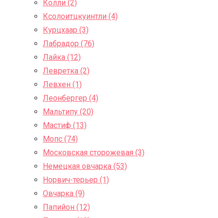
Колли (2)
Ксолоитцкуинтли (4)
Курцхаар (3)
Лабрадор (76)
Лайка (12)
Левретка (2)
Левхен (1)
Леонбергер (4)
Мальтипу (20)
Мастиф (13)
Мопс (74)
Московская сторожевая (3)
Немецкая овчарка (53)
Норвич-терьер (1)
Овчарка (9)
Папийон (12)