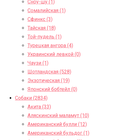
Сноу-шу (1)
Сомалийская (1)
Сфинкс (3)
Тайская (18)
Той-пудель (1)
Турецкая ангора (4)
Украинский левкой (0)
Чаузи (1)
Шотландская (528)
Экзотическая (19)
Японский бобтейл (0)
Собаки (2834)
Акита (33)
Аляскинский маламут (10)
Американский булли (12)
Американский бульдог (1)