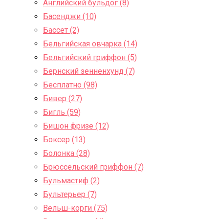
Английский бульдог (8)
Басенджи (10)
Бассет (2)
Бельгийская овчарка (14)
Бельгийский гриффон (5)
Бернский зенненхунд (7)
Бесплатно (98)
Бивер (27)
Бигль (59)
Бишон фризе (12)
Боксер (13)
Болонка (28)
Брюссельский гриффон (7)
Бульмастиф (2)
Бультерьер (7)
Вельш-корги (75)