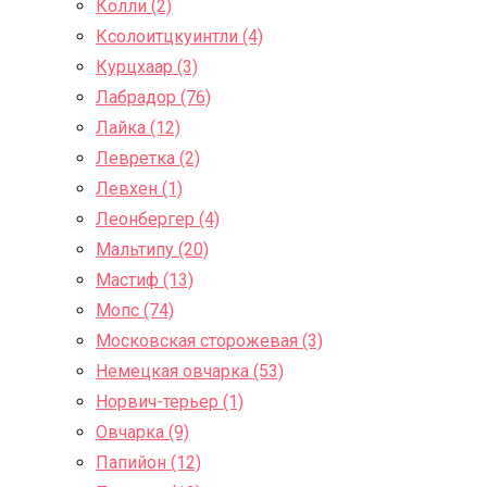
Колли (2)
Ксолоитцкуинтли (4)
Курцхаар (3)
Лабрадор (76)
Лайка (12)
Левретка (2)
Левхен (1)
Леонбергер (4)
Мальтипу (20)
Мастиф (13)
Мопс (74)
Московская сторожевая (3)
Немецкая овчарка (53)
Норвич-терьер (1)
Овчарка (9)
Папийон (12)