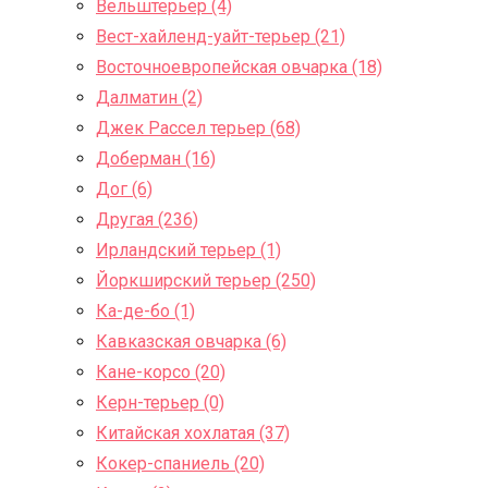
Вельштерьер (4)
Вест-хайленд-уайт-терьер (21)
Восточноевропейская овчарка (18)
Далматин (2)
Джек Рассел терьер (68)
Доберман (16)
Дог (6)
Другая (236)
Ирландский терьер (1)
Йоркширский терьер (250)
Ка-де-бо (1)
Кавказская овчарка (6)
Кане-корсо (20)
Керн-терьер (0)
Китайская хохлатая (37)
Кокер-спаниель (20)