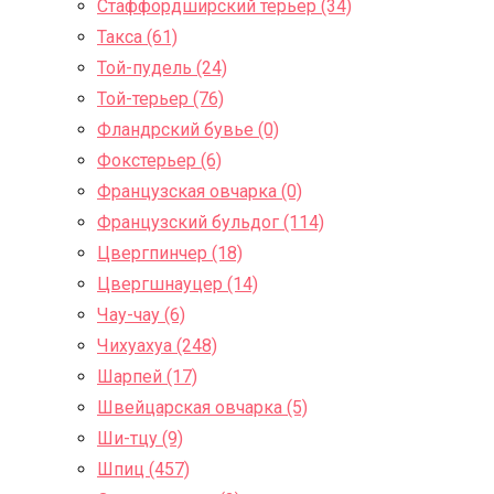
Стаффордширский терьер (34)
Такса (61)
Той-пудель (24)
Той-терьер (76)
Фландрский бувье (0)
Фокстерьер (6)
Французская овчарка (0)
Французский бульдог (114)
Цвергпинчер (18)
Цвергшнауцер (14)
Чау-чау (6)
Чихуахуа (248)
Шарпей (17)
Швейцарская овчарка (5)
Ши-тцу (9)
Шпиц (457)