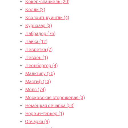
Кокер-спаниель (20)
Колли (2)
Ксолоитцкуинтли (4)
Курцхаар (3)
Лабрадор (76)
Лайка (12)
Левретка (2)
Левхен (1)
Леонбергер (4)
Мальтипу (20)
Мастиф (13)
Мопс (74)
Московская сторожевая (3)
Немецкая овчарка (53)
Норвич-терьер (1)
Овчарка (9)