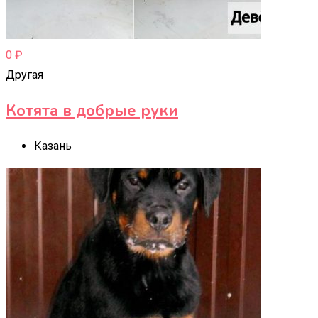
0
₽
Другая
Котята в добрые руки
Казань