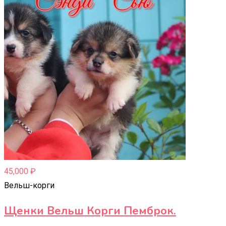
45,000
₽
Вельш-корги
Щенки Вельш Корги Пемброк.