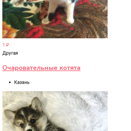
1
₽
Другая
Очаровательные котята
Казань