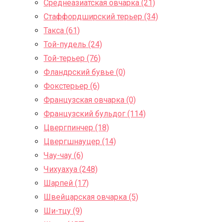
Среднеазиатская овчарка (21)
Стаффордширский терьер (34)
Такса (61)
Той-пудель (24)
Той-терьер (76)
Фландрский бувье (0)
Фокстерьер (6)
Французская овчарка (0)
Французский бульдог (114)
Цвергпинчер (18)
Цвергшнауцер (14)
Чау-чау (6)
Чихуахуа (248)
Шарпей (17)
Швейцарская овчарка (5)
Ши-тцу (9)