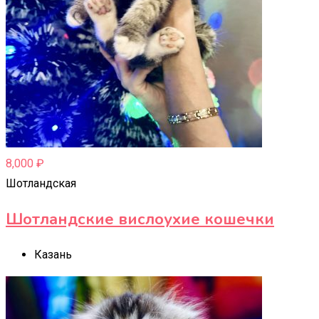
8,000
₽
Шотландская
Шотландские вислоухие кошечки
Казань