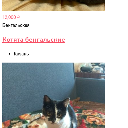
12,000
₽
Бенгальская
Котята бенгальские
Казань