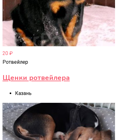
20
₽
Ротвейлер
Щенки ротвейлера
Казань