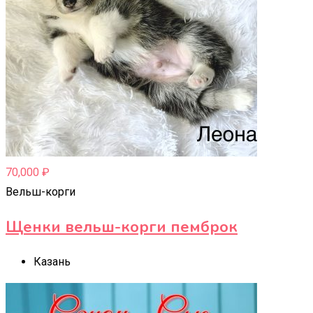
70,000
₽
Вельш-корги
Щенки вельш-корги пемброк
Казань