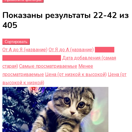
Показаны результаты 22-42 из
405
Сортировать
От А до Я (название)
От Я до A (название)
Недавно
добавленные (последние)
Дата добавления (самая
старая)
Самые просматриваемые
Менее
просматриваемые
Цена (от низкой к высокой)
Цена (от
высокой к низкой)