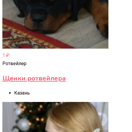
1
₽
Ротвейлер
Щенки ротвейлера
Казань