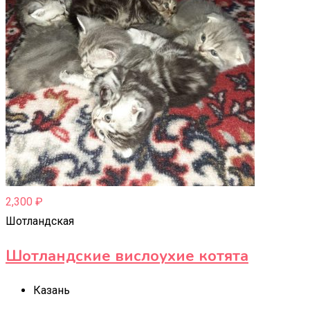
2,300
₽
Шотландская
Шотландские вислоухие котята
Казань