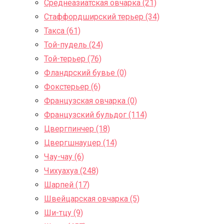
Среднеазиатская овчарка (21)
Стаффордширский терьер (34)
Такса (61)
Той-пудель (24)
Той-терьер (76)
Фландрский бувье (0)
Фокстерьер (6)
Французская овчарка (0)
Французский бульдог (114)
Цвергпинчер (18)
Цвергшнауцер (14)
Чау-чау (6)
Чихуахуа (248)
Шарпей (17)
Швейцарская овчарка (5)
Ши-тцу (9)