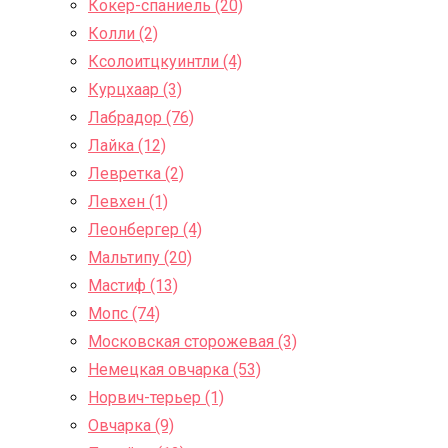
Кокер-спаниель (20)
Колли (2)
Ксолоитцкуинтли (4)
Курцхаар (3)
Лабрадор (76)
Лайка (12)
Левретка (2)
Левхен (1)
Леонбергер (4)
Мальтипу (20)
Мастиф (13)
Мопс (74)
Московская сторожевая (3)
Немецкая овчарка (53)
Норвич-терьер (1)
Овчарка (9)