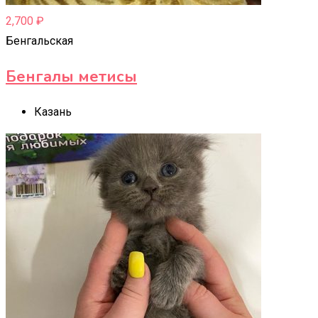
2,700
₽
Бенгальская
Бенгалы метисы
Казань