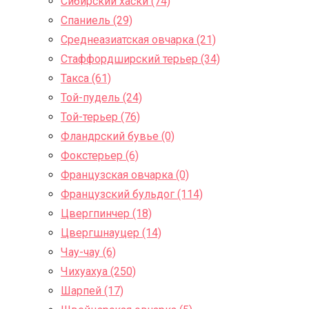
Сибирский хаски (74)
Спаниель (29)
Среднеазиатская овчарка (21)
Стаффордширский терьер (34)
Такса (61)
Той-пудель (24)
Той-терьер (76)
Фландрский бувье (0)
Фокстерьер (6)
Французская овчарка (0)
Французский бульдог (114)
Цвергпинчер (18)
Цвергшнауцер (14)
Чау-чау (6)
Чихуахуа (250)
Шарпей (17)