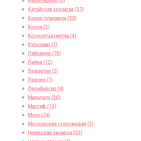
Керн-терьер (0)
Китайская хохлатая (37)
Кокер-спаниель (20)
Колли (2)
Ксолоитцкуинтли (4)
Курцхаар (3)
Лабрадор (76)
Лайка (12)
Левретка (2)
Левхен (1)
Леонбергер (4)
Мальтипу (20)
Мастиф (13)
Мопс (74)
Московская сторожевая (3)
Немецкая овчарка (53)