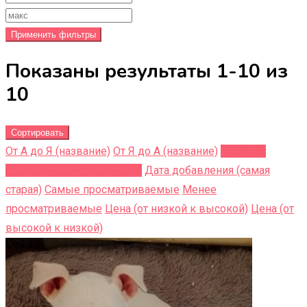
Применить фильтры
Показаны результаты 1-10 из
10
Сортировать
От А до Я (название)
От Я до A (название)
Недавно
добавленные (последние)
Дата добавления (самая
старая)
Самые просматриваемые
Менее
просматриваемые
Цена (от низкой к высокой)
Цена (от
высокой к низкой)