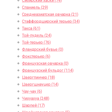
Сибирский хаски (74)
Спаниель (29)
Среднеазиатская овчарка (21)
Стаффордширский терьер (34)
Такса (61)
Той-пудель (24)
Той-терьер (76)
Фландрский бувье (0)
Фокстерьер (6)
Французская овчарка (0)
Французский бульдог (114)
Цвергпинчер (18)
Цвергшнауцер (14)
Чау-чау (6)
Чихуахуа (248)
Шарпей (17)