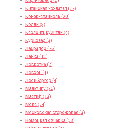
Керн-терьер (0)
Китайская хохлатая (37)
Кокер-спаниель (20)
Колли (2)
Ксолоитцкуинтли (4)
Курцхаар (3)
Лабрадор (76)
Лайка (12)
Левретка (2)
Левхен (1)
Леонбергер (4)
Мальтипу (20)
Мастиф (13)
Мопс (74)
Московская сторожевая (3)
Немецкая овчарка (53)