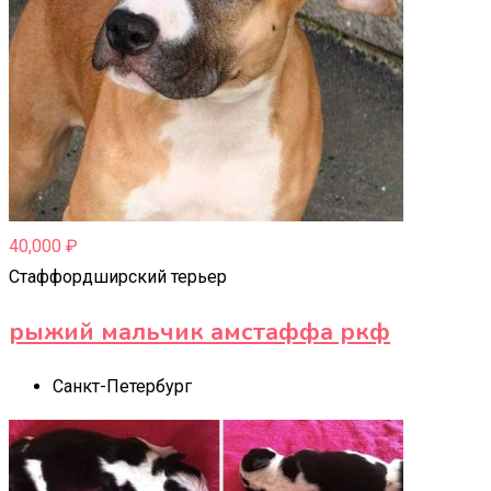
40,000
₽
Стаффордширский терьер
рыжий мальчик амстаффа ркф
Санкт-Петербург