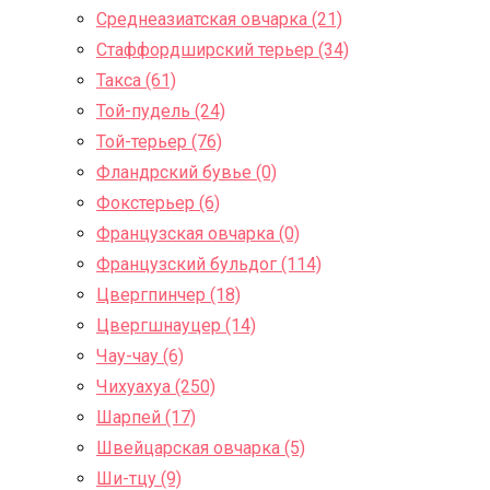
Среднеазиатская овчарка (21)
Стаффордширский терьер (34)
Такса (61)
Той-пудель (24)
Той-терьер (76)
Фландрский бувье (0)
Фокстерьер (6)
Французская овчарка (0)
Французский бульдог (114)
Цвергпинчер (18)
Цвергшнауцер (14)
Чау-чау (6)
Чихуахуа (250)
Шарпей (17)
Швейцарская овчарка (5)
Ши-тцу (9)