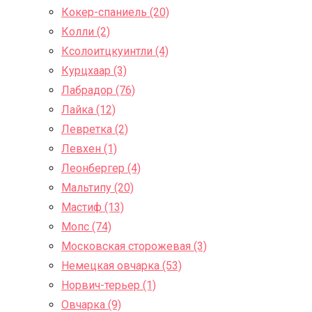
Кокер-спаниель (20)
Колли (2)
Ксолоитцкуинтли (4)
Курцхаар (3)
Лабрадор (76)
Лайка (12)
Левретка (2)
Левхен (1)
Леонбергер (4)
Мальтипу (20)
Мастиф (13)
Мопс (74)
Московская сторожевая (3)
Немецкая овчарка (53)
Норвич-терьер (1)
Овчарка (9)