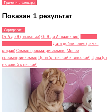
Применить фильтры
Показан 1 результат
Сортировать
От А до Я (название)
От Я до A (название)
Недавно
добавленные (последние)
Дата добавления (самая
старая)
Самые просматриваемые
Менее
просматриваемые
Цена (от низкой к высокой)
Цена (от
высокой к низкой)