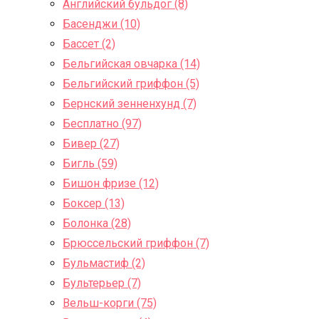
Английский бульдог (8)
Басенджи (10)
Бассет (2)
Бельгийская овчарка (14)
Бельгийский гриффон (5)
Бернский зенненхунд (7)
Бесплатно (97)
Бивер (27)
Бигль (59)
Бишон фризе (12)
Боксер (13)
Болонка (28)
Брюссельский гриффон (7)
Бульмастиф (2)
Бультерьер (7)
Вельш-корги (75)