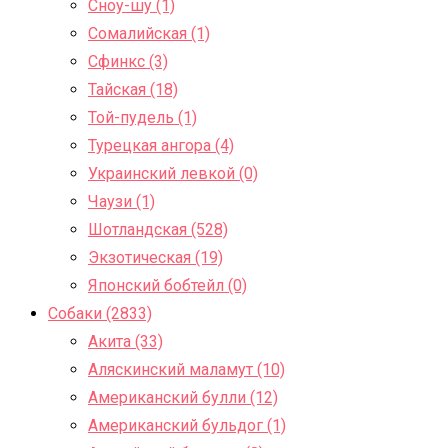
Сноу-шу (1)
Сомалийская (1)
Сфинкс (3)
Тайская (18)
Той-пудель (1)
Турецкая ангора (4)
Украинский левкой (0)
Чаузи (1)
Шотландская (528)
Экзотическая (19)
Японский бобтейл (0)
Собаки (2833)
Акита (33)
Аляскинский маламут (10)
Американский булли (12)
Американский бульдог (1)