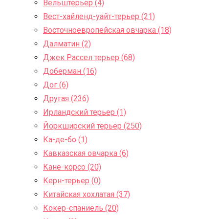
Вельштерьер (4)
Вест-хайленд-уайт-терьер (21)
Восточноевропейская овчарка (18)
Далматин (2)
Джек Рассел терьер (68)
Доберман (16)
Дог (6)
Другая (236)
Ирландский терьер (1)
Йоркширский терьер (250)
Ка-де-бо (1)
Кавказская овчарка (6)
Кане-корсо (20)
Керн-терьер (0)
Китайская хохлатая (37)
Кокер-спаниель (20)