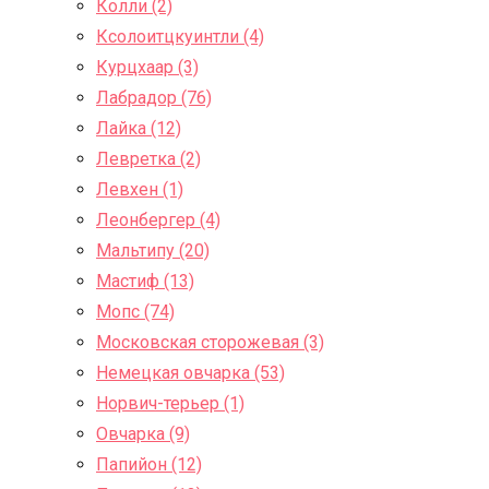
Колли (2)
Ксолоитцкуинтли (4)
Курцхаар (3)
Лабрадор (76)
Лайка (12)
Левретка (2)
Левхен (1)
Леонбергер (4)
Мальтипу (20)
Мастиф (13)
Мопс (74)
Московская сторожевая (3)
Немецкая овчарка (53)
Норвич-терьер (1)
Овчарка (9)
Папийон (12)