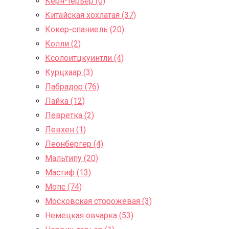
Керн-терьер (0)
Китайская хохлатая (37)
Кокер-спаниель (20)
Колли (2)
Ксолоитцкуинтли (4)
Курцхаар (3)
Лабрадор (76)
Лайка (12)
Левретка (2)
Левхен (1)
Леонбергер (4)
Мальтипу (20)
Мастиф (13)
Мопс (74)
Московская сторожевая (3)
Немецкая овчарка (53)