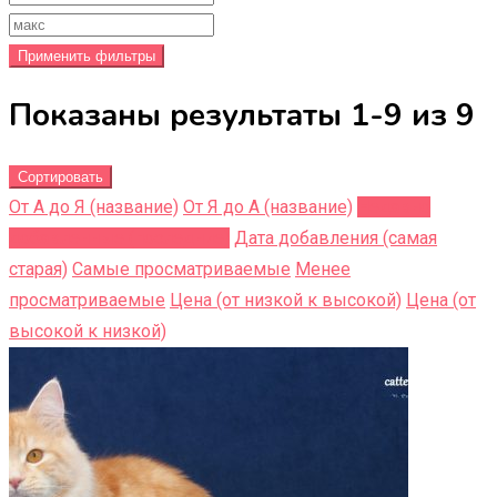
Применить фильтры
Показаны результаты 1-9 из 9
Сортировать
От А до Я (название)
От Я до A (название)
Недавно
добавленные (последние)
Дата добавления (самая
старая)
Самые просматриваемые
Менее
просматриваемые
Цена (от низкой к высокой)
Цена (от
высокой к низкой)