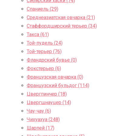
Сибирский хаски (74)
Спаниель (29)
Среднеазиатская овчарка (21)
Стаффордширский терьер (34)
Такса (61)
Той-пудель (24)
Той-терьер (76)
Фландрский бувье (0)
Фокстерьер (6)
Французская овчарка (0)
Французский бульдог (114)
Цвергпинчер (18)
Цвергшнауцер (14)
Чау-чау (6)
Чихуахуа (248)
Шарпей (17)