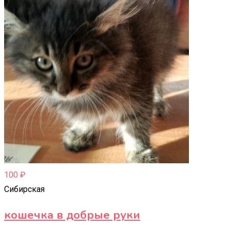
100
₽
Сибирская
кошечка в добрые руки