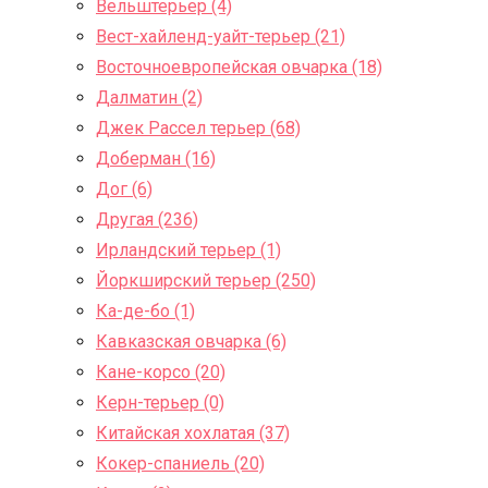
Вельштерьер (4)
Вест-хайленд-уайт-терьер (21)
Восточноевропейская овчарка (18)
Далматин (2)
Джек Рассел терьер (68)
Доберман (16)
Дог (6)
Другая (236)
Ирландский терьер (1)
Йоркширский терьер (250)
Ка-де-бо (1)
Кавказская овчарка (6)
Кане-корсо (20)
Керн-терьер (0)
Китайская хохлатая (37)
Кокер-спаниель (20)