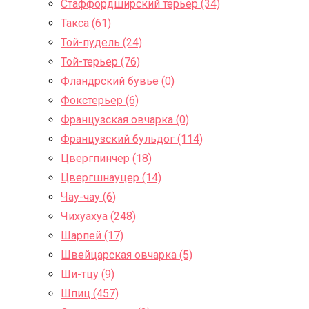
Стаффордширский терьер (34)
Такса (61)
Той-пудель (24)
Той-терьер (76)
Фландрский бувье (0)
Фокстерьер (6)
Французская овчарка (0)
Французский бульдог (114)
Цвергпинчер (18)
Цвергшнауцер (14)
Чау-чау (6)
Чихуахуа (248)
Шарпей (17)
Швейцарская овчарка (5)
Ши-тцу (9)
Шпиц (457)