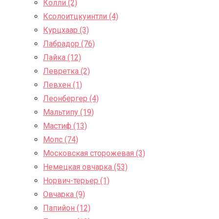
Колли (2)
Ксолоитцкуинтли (4)
Курцхаар (3)
Лабрадор (76)
Лайка (12)
Левретка (2)
Левхен (1)
Леонбергер (4)
Мальтипу (19)
Мастиф (13)
Мопс (74)
Московская сторожевая (3)
Немецкая овчарка (53)
Норвич-терьер (1)
Овчарка (9)
Папийон (12)