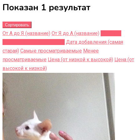
Показан 1 результат
Сортировать
От А до Я (название)
От Я до A (название)
Недавно
добавленные (последние)
Дата добавления (самая
старая)
Самые просматриваемые
Менее
просматриваемые
Цена (от низкой к высокой)
Цена (от
высокой к низкой)