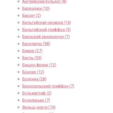
Английский бульдог (8)
Басенджи (10)
Бассет (2)
Бельгийская овчарка (14)
Бельгийский гриффон (5)
Бернский зенненхунд (7)
Бесплатно (98)
Бивер (27)
Бигль (59)
Бишон фризе (12)
Боксер (13)
Болонка (28)
Брюссельский гриффон (7)
Бульмастиф (2)
Бультерьер (7)
Вельш-корги (74)