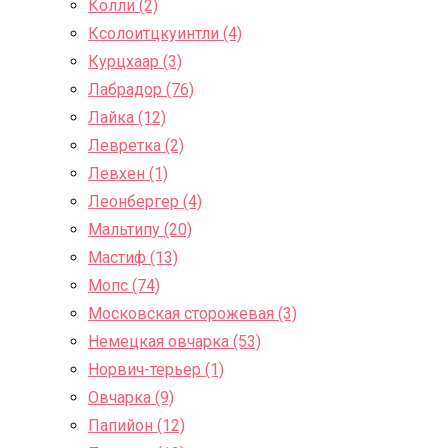
Колли (2)
Ксолоитцкуинтли (4)
Курцхаар (3)
Лабрадор (76)
Лайка (12)
Левретка (2)
Левхен (1)
Леонбергер (4)
Мальтипу (20)
Мастиф (13)
Мопс (74)
Московская сторожевая (3)
Немецкая овчарка (53)
Норвич-терьер (1)
Овчарка (9)
Папийон (12)