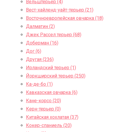
Вельштерьер (4)
Вест-хайленд-уайт-терьер (21)
Восточноевропейская овчарка (18)
Далматин (2)
Джек Рассел терьер (68)
Доберман (16)
Дог (6)
Другая (236)
Ирландский терьер (1)
Йоркширский терьер (250)
Ка-де-бо (1)
Кавказская овчарка (6)
Кане-корсо (20)
Керн-терьер (0)
Китайская хохлатая (37)
Кокер-спаниель (20)