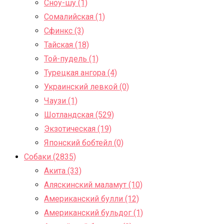
Сноу-шу (1)
Сомалийская (1)
Сфинкс (3)
Тайская (18)
Той-пудель (1)
Турецкая ангора (4)
Украинский левкой (0)
Чаузи (1)
Шотландская (529)
Экзотическая (19)
Японский бобтейл (0)
Собаки (2835)
Акита (33)
Аляскинский маламут (10)
Американский булли (12)
Американский бульдог (1)