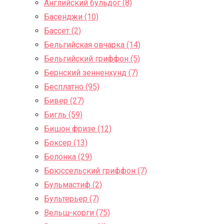
Английский бульдог (8)
Басенджи (10)
Бассет (2)
Бельгийская овчарка (14)
Бельгийский гриффон (5)
Бернский зенненхунд (7)
Бесплатно (95)
Бивер (27)
Бигль (59)
Бишон фризе (12)
Боксер (13)
Болонка (29)
Брюссельский гриффон (7)
Бульмастиф (2)
Бультерьер (7)
Вельш-корги (75)