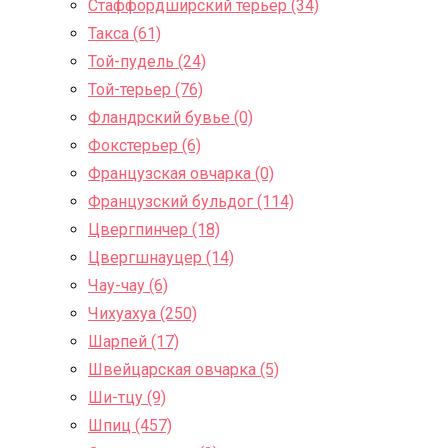
Стаффордширский терьер (34)
Такса (61)
Той-пудель (24)
Той-терьер (76)
Фландрский бувье (0)
Фокстерьер (6)
Французская овчарка (0)
Французский бульдог (114)
Цвергпинчер (18)
Цвергшнауцер (14)
Чау-чау (6)
Чихуахуа (250)
Шарпей (17)
Швейцарская овчарка (5)
Ши-тцу (9)
Шпиц (457)