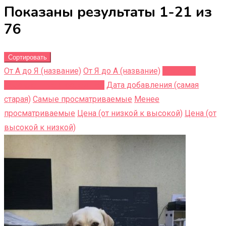
Показаны результаты 1-21 из
76
Сортировать
От А до Я (название)
От Я до A (название)
Недавно
добавленные (последние)
Дата добавления (самая
старая)
Самые просматриваемые
Менее
просматриваемые
Цена (от низкой к высокой)
Цена (от
высокой к низкой)