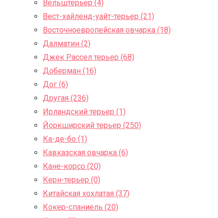
Вельштерьер (4)
Вест-хайленд-уайт-терьер (21)
Восточноевропейская овчарка (18)
Далматин (2)
Джек Рассел терьер (68)
Доберман (16)
Дог (6)
Другая (236)
Ирландский терьер (1)
Йоркширский терьер (250)
Ка-де-бо (1)
Кавказская овчарка (6)
Кане-корсо (20)
Керн-терьер (0)
Китайская хохлатая (37)
Кокер-спаниель (20)