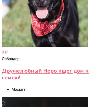
0
₽
Лабрадор
Дружелюбный Неро ищет дом и
семью!
Москва