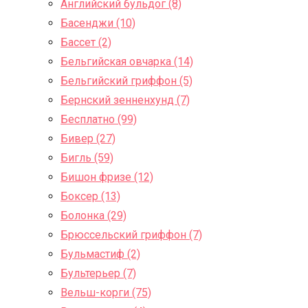
Английский бульдог (8)
Басенджи (10)
Бассет (2)
Бельгийская овчарка (14)
Бельгийский гриффон (5)
Бернский зенненхунд (7)
Бесплатно (99)
Бивер (27)
Бигль (59)
Бишон фризе (12)
Боксер (13)
Болонка (29)
Брюссельский гриффон (7)
Бульмастиф (2)
Бультерьер (7)
Вельш-корги (75)