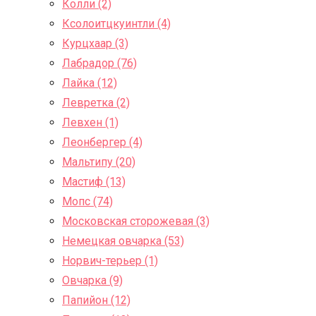
Колли (2)
Ксолоитцкуинтли (4)
Курцхаар (3)
Лабрадор (76)
Лайка (12)
Левретка (2)
Левхен (1)
Леонбергер (4)
Мальтипу (20)
Мастиф (13)
Мопс (74)
Московская сторожевая (3)
Немецкая овчарка (53)
Норвич-терьер (1)
Овчарка (9)
Папийон (12)