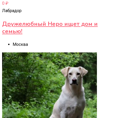
0
₽
Лабрадор
Дружелюбный Неро ищет дом и
семью!
Москва