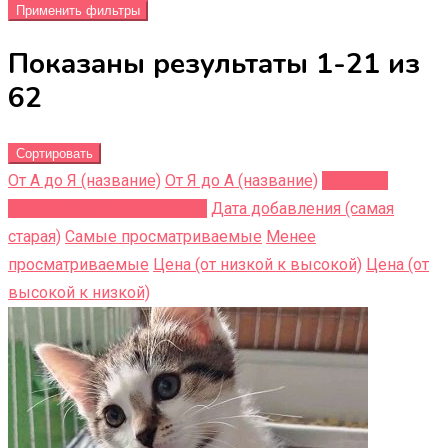
Применить фильтры
Показаны результаты 1-21 из
62
Сортировать
От А до Я (название)
От Я до A (название)
Недавно
добавленные (последние)
Дата добавления (самая
старая)
Самые просматриваемые
Менее
просматриваемые
Цена (от низкой к высокой)
Цена (от
высокой к низкой)