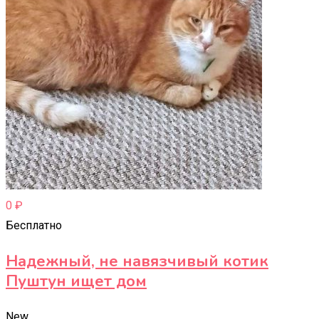
0
₽
Бесплатно
Надежный, не навязчивый котик
Пуштун ищет дом
New