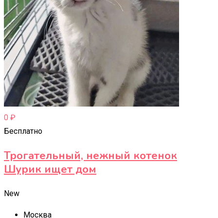
0
₽
Бесплатно
Трогательный, нежный котенок
Шурик ищет дом
New
Москва