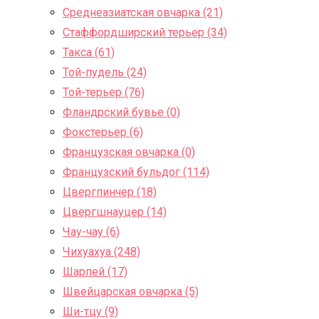
Среднеазиатская овчарка (21)
Стаффордширский терьер (34)
Такса (61)
Той-пудель (24)
Той-терьер (76)
Фландрский бувье (0)
Фокстерьер (6)
Французская овчарка (0)
Французский бульдог (114)
Цвергпинчер (18)
Цвергшнауцер (14)
Чау-чау (6)
Чихуахуа (248)
Шарпей (17)
Швейцарская овчарка (5)
Ши-тцу (9)