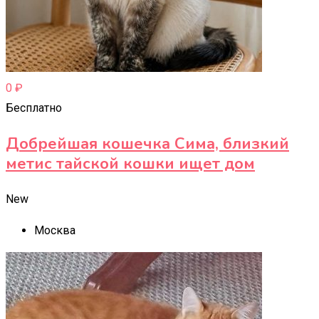
0
₽
Бесплатно
Добрейшая кошечка Сима, близкий
метис тайской кошки ищет дом
New
Москва