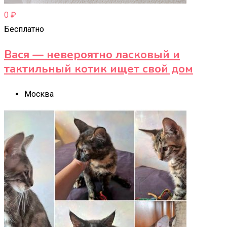
0
₽
Бесплатно
Вася — невероятно ласковый и
тактильный котик ищет свой дом
Москва