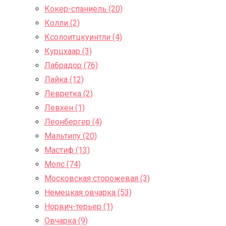
Кокер-спаниель (20)
Колли (2)
Ксолоитцкуинтли (4)
Курцхаар (3)
Лабрадор (76)
Лайка (12)
Левретка (2)
Левхен (1)
Леонбергер (4)
Мальтипу (20)
Мастиф (13)
Мопс (74)
Московская сторожевая (3)
Немецкая овчарка (53)
Норвич-терьер (1)
Овчарка (9)