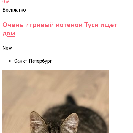
0
₽
Бесплатно
Очень игривый котенок Туся ищет
дом
New
Санкт-Петербург