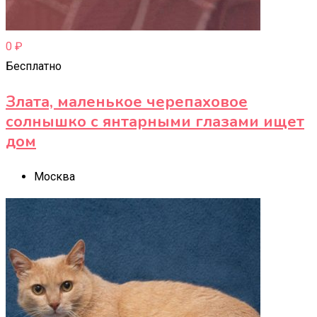
0
₽
Бесплатно
Злата, маленькое черепаховое
солнышко с янтарными глазами ищет
дом
Москва