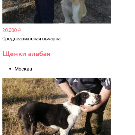
20,000
₽
Среднеазиатская овчарка
Щенки алабая
Москва