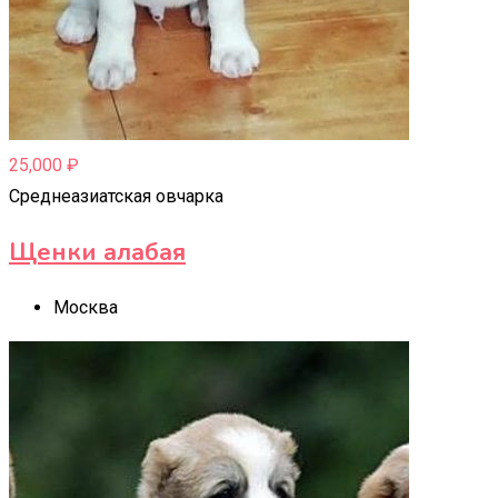
25,000
₽
Среднеазиатская овчарка
Щенки алабая
Москва