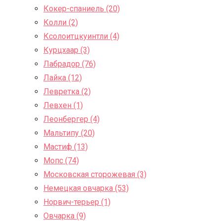
Кокер-спаниель (20)
Колли (2)
Ксолоитцкуинтли (4)
Курцхаар (3)
Лабрадор (76)
Лайка (12)
Левретка (2)
Левхен (1)
Леонбергер (4)
Мальтипу (20)
Мастиф (13)
Мопс (74)
Московская сторожевая (3)
Немецкая овчарка (53)
Норвич-терьер (1)
Овчарка (9)