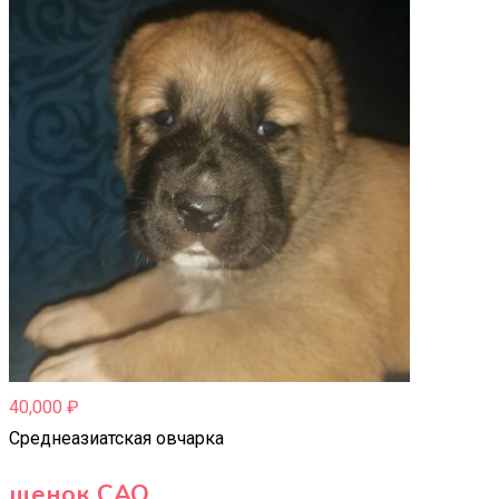
40,000
₽
Среднеазиатская овчарка
щенок САО