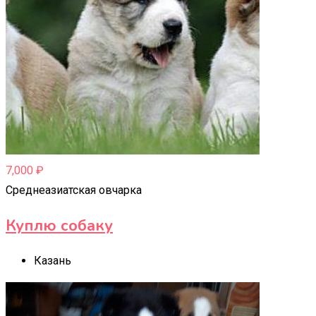
7,000
₽
Среднеазиатская овчарка
Куплю собаку
Казань