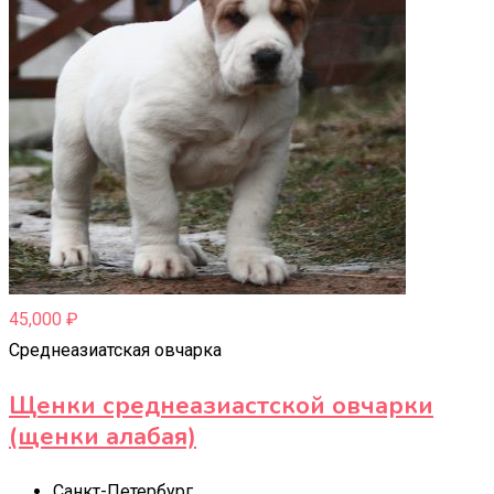
45,000
₽
Среднеазиатская овчарка
Щенки среднеазиастской овчарки
(щенки алабая)
Санкт-Петербург