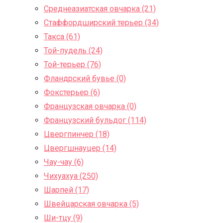
Среднеазиатская овчарка (21)
Стаффордширский терьер (34)
Такса (61)
Той-пудель (24)
Той-терьер (76)
Фландрский бувье (0)
Фокстерьер (6)
Французская овчарка (0)
Французский бульдог (114)
Цвергпинчер (18)
Цвергшнауцер (14)
Чау-чау (6)
Чихуахуа (250)
Шарпей (17)
Швейцарская овчарка (5)
Ши-тцу (9)