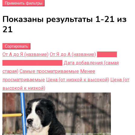
Применить фильтры
Показаны результаты 1-21 из
21
Сортировать
От А до Я (название)
От Я до A (название)
Недавно
добавленные (последние)
Дата добавления (самая
старая)
Самые просматриваемые
Менее
просматриваемые
Цена (от низкой к высокой)
Цена (от
высокой к низкой)