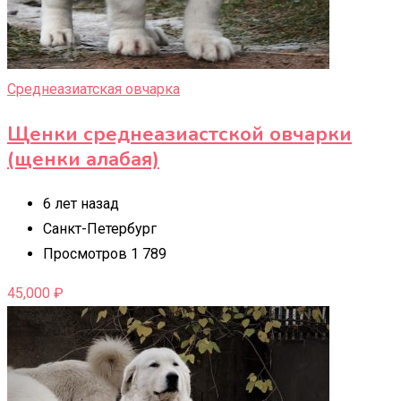
Среднеазиатская овчарка
Щенки среднеазиастской овчарки
(щенки алабая)
6 лет назад
Санкт-Петербург
Просмотров 1 789
45,000
₽