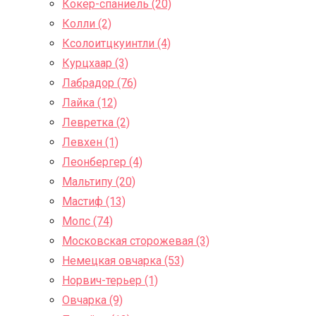
Кокер-спаниель (20)
Колли (2)
Ксолоитцкуинтли (4)
Курцхаар (3)
Лабрадор (76)
Лайка (12)
Левретка (2)
Левхен (1)
Леонбергер (4)
Мальтипу (20)
Мастиф (13)
Мопс (74)
Московская сторожевая (3)
Немецкая овчарка (53)
Норвич-терьер (1)
Овчарка (9)