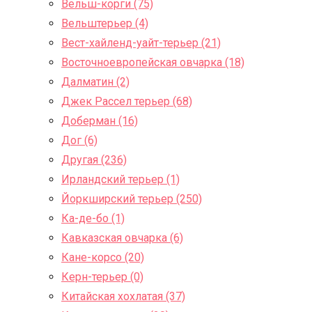
Вельш-корги (75)
Вельштерьер (4)
Вест-хайленд-уайт-терьер (21)
Восточноевропейская овчарка (18)
Далматин (2)
Джек Рассел терьер (68)
Доберман (16)
Дог (6)
Другая (236)
Ирландский терьер (1)
Йоркширский терьер (250)
Ка-де-бо (1)
Кавказская овчарка (6)
Кане-корсо (20)
Керн-терьер (0)
Китайская хохлатая (37)