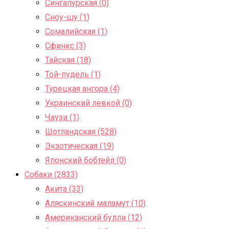
Сингапурская (0)
Сноу-шу (1)
Сомалийская (1)
Сфинкс (3)
Тайская (18)
Той-пудель (1)
Турецкая ангора (4)
Украинский левкой (0)
Чаузи (1)
Шотландская (528)
Экзотическая (19)
Японский бобтейл (0)
Собаки (2833)
Акита (33)
Аляскинский маламут (10)
Американский булли (12)