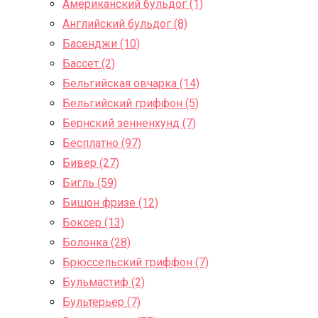
Американский бульдог (1)
Английский бульдог (8)
Басенджи (10)
Бассет (2)
Бельгийская овчарка (14)
Бельгийский гриффон (5)
Бернский зенненхунд (7)
Бесплатно (97)
Бивер (27)
Бигль (59)
Бишон фризе (12)
Боксер (13)
Болонка (28)
Брюссельский гриффон (7)
Бульмастиф (2)
Бультерьер (7)