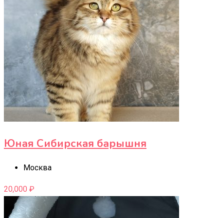
Юная Сибирская барышня
Москва
20,000
₽