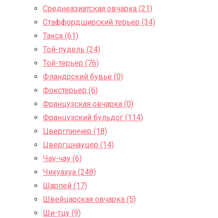
Среднеазиатская овчарка (21)
Стаффордширский терьер (34)
Такса (61)
Той-пудель (24)
Той-терьер (76)
Фландрский бувье (0)
Фокстерьер (6)
Французская овчарка (0)
Французский бульдог (114)
Цвергпинчер (18)
Цвергшнауцер (14)
Чау-чау (6)
Чихуахуа (248)
Шарпей (17)
Швейцарская овчарка (5)
Ши-тцу (9)