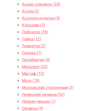
Кокер-спаниель (20)
Колли (2)
Ксолоитцкуинтли (4)
Курцхаар (3)
Лабрадор (76)
Лайка (12)
Левретка (2)
Левхен (1)
Леонбергер (4)
Мальтипу (20)
Мастиф (13)
Мопс (74)
Московская сторожевая (3)
Немецкая овчарка (53)
Норвич-терьер (1)
Овчарка (9)