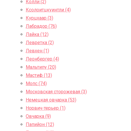
Колли (2)
Ксолоитцкуинтли (4)
Курцхаар (3)
Лабрадор (76)
Лайка (12)
Левретка (2)
Левхен (1)
Леонбергер (4)
Мальтипу (20)
Мастиф (13)
Мопс (74)
Московская сторожевая (3)
Немецкая овчарка (53)
Норвич-терьер (1)
Овчарка (9)
Папийон (12)