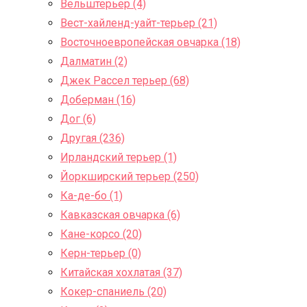
Вельштерьер (4)
Вест-хайленд-уайт-терьер (21)
Восточноевропейская овчарка (18)
Далматин (2)
Джек Рассел терьер (68)
Доберман (16)
Дог (6)
Другая (236)
Ирландский терьер (1)
Йоркширский терьер (250)
Ка-де-бо (1)
Кавказская овчарка (6)
Кане-корсо (20)
Керн-терьер (0)
Китайская хохлатая (37)
Кокер-спаниель (20)