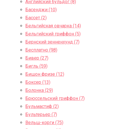
Английский бульдог (8)
Басенджи (10)
Бассет (2)
Бельгийская овчарка (14)
Бельгийский гриффон (5)
Бернский зенненхунд (7)
Бесплатно (98)
Бивер (27)
Бигль (59)
Бишон фризе (12)
Боксер (13)
Болонка (29)
Брюссельский гриффон (7)
Бульмастиф (2)
Бультерьер (7)
Вельш-корги (75)