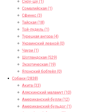
Сноу-шу (1)
Сомалийская (1)
Сфинкс (3)
Тайская (18)
Той-пудель (1)
Турецкая ангора (4)
Украинский левкой (0)
Чаузи (1)
Шотландская (529)
Экзотическая (19)
Японский бобтейл (0)
Собаки (2838)
Акита (33)
Аляскинский маламут (10)
Американский булли (12)
Американский бульдог (1)