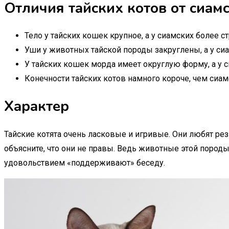
Отличия тайских котов от сиам
Тело у тайских кошек крупное, а у сиамских более с
Уши у животных тайской породы закруглены, а у с
У тайских кошек морда имеет округлую форму, а у 
Конечности тайских котов намного короче, чем сиам
Характер
Тайские котята очень ласковые и игривые. Они любят рез
объясните, что они не правы. Ведь животные этой пород
удовольствием «поддерживают» беседу.