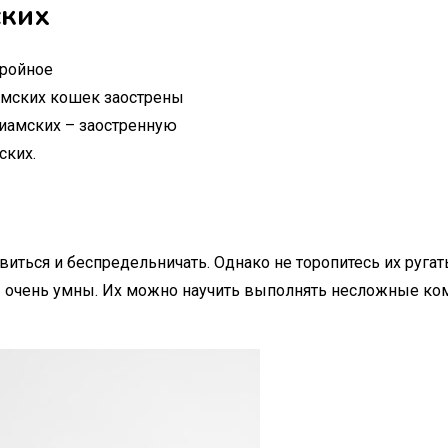
ских
тройное
иамских кошек заострены
сиамских – заостренную
ских.
виться и беспредельничать. Однако не торопитесь их ругат
ы очень умны. Их можно научить выполнять несложные ком