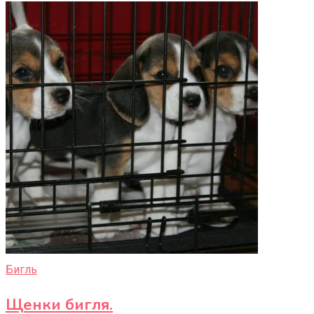
Бигль
Щенки бигля.