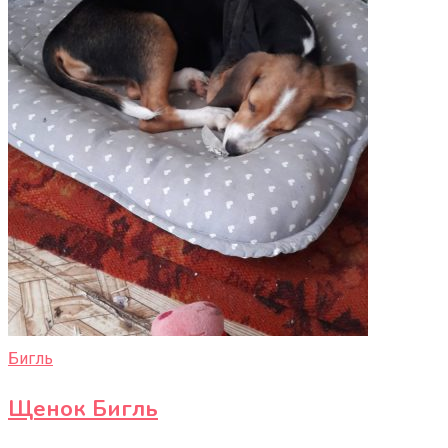
Бигль
Щенок Бигль