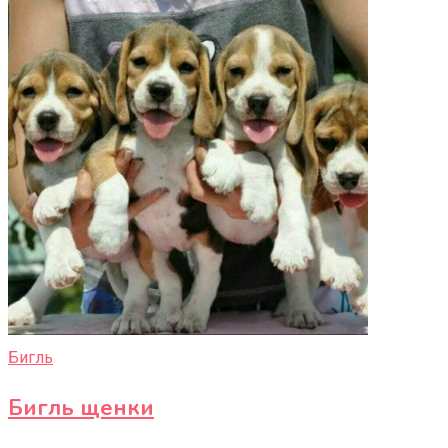
Бигль
Бигль щенки