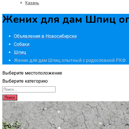
Казань
Жених для дам Шпиц о
Объявления в Новосибирске
Собаки
Шпиц
Жених для дам Шпиц опытный с родословной РКФ
Выберите местоположение
Выберите категорию
Поиск