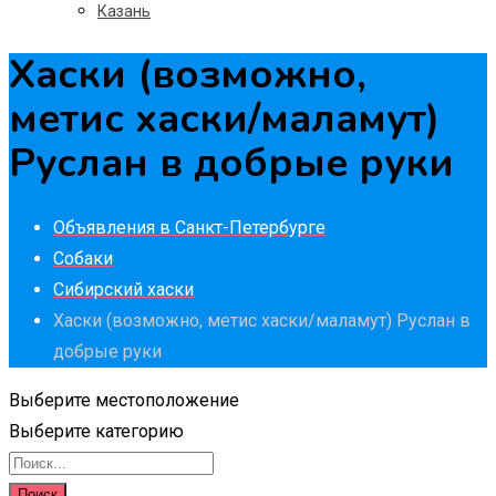
Казань
Хаски (возможно,
метис хаски/маламут)
Руслан в добрые руки
Объявления в Санкт-Петербурге
Собаки
Сибирский хаски
Хаски (возможно, метис хаски/маламут) Руслан в
добрые руки
Выберите местоположение
Выберите категорию
Поиск