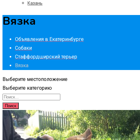
Казань
Вязка
Объявления в Екатеринбурге
Собаки
Стаффордширский терьер
Вязка
Выберите местоположение
Выберите категорию
Поиск