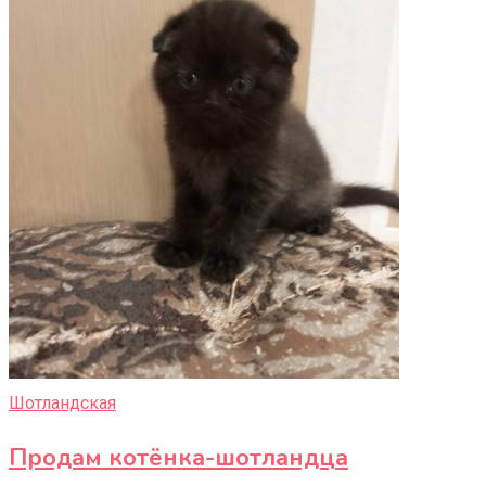
Шотландская
Продам котёнка-шотландца