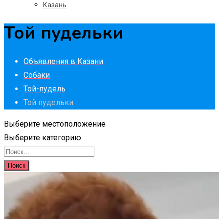
Казань
Той пудельки
Объявления в Казани
Собаки
Той-пудель
Той пудельки
Выберите местоположение
Выберите категорию
Поиск