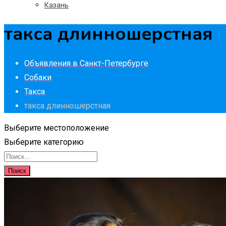
Казань
такса длинношерстная
Объявления в Санкт-Петербурге
Собаки
Такса
такса длинношерстная
Выберите местоположение
Выберите категорию
Поиск