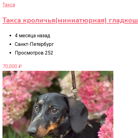
Такса
Такса кроличья(миниатюрная) гладкош
4 месяца назад
Санкт-Петербург
Просмотров 252
70,000
₽