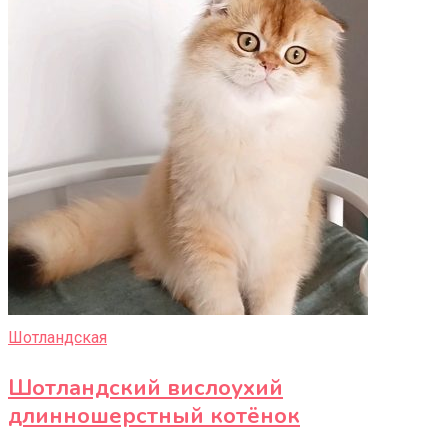
Шотландская
Шотландский вислоухий
длинношерстный котёнок