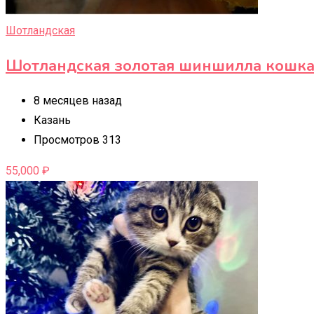
Шотландская
Шотландская золотая шиншилла кошк
8 месяцев назад
Казань
Просмотров 313
55,000
₽