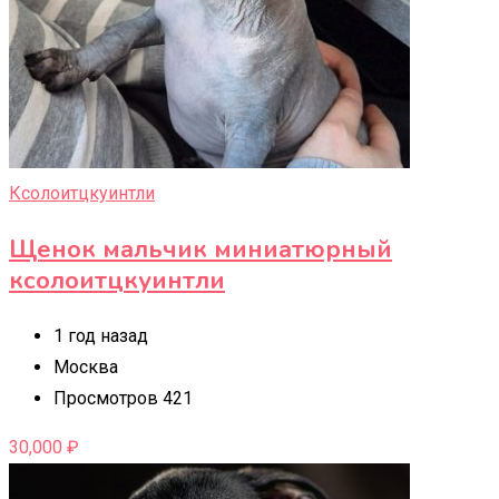
Ксолоитцкуинтли
Щенок мальчик миниатюрный
ксолоитцкуинтли
1 год назад
Москва
Просмотров 421
30,000
₽