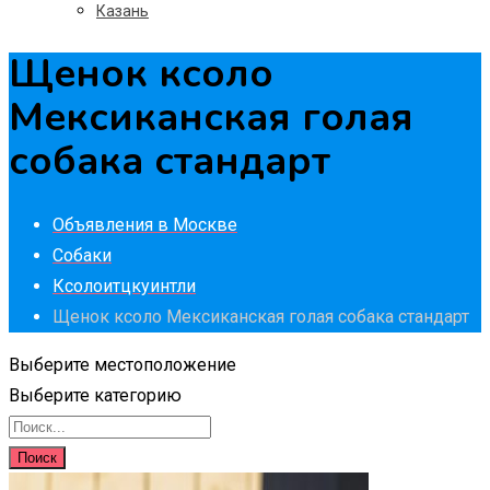
Казань
Щенок ксоло
Мексиканская голая
собака стандарт
Объявления в Москве
Собаки
Ксолоитцкуинтли
Щенок ксоло Мексиканская голая собака стандарт
Выберите местоположение
Выберите категорию
Поиск