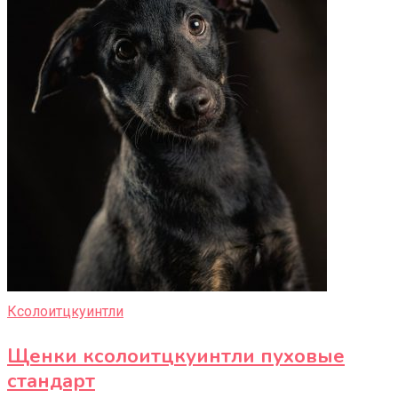
Ксолоитцкуинтли
Щенки ксолоитцкуинтли пуховые
стандарт