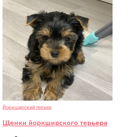
Йоркширский терьер
Щенки йоркширского терьера