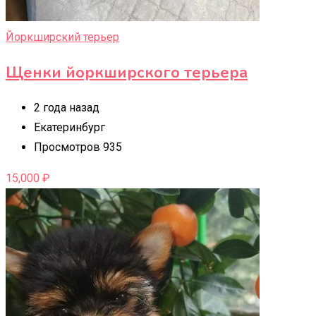
Йоркширский терьер
Щенки йоркширского терьера
2 года назад
Екатеринбург
Просмотров 935
15,000
₽