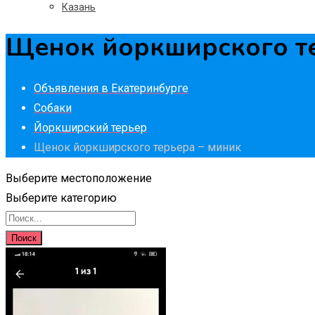
Казань
Щенок йоркширского те
Объявления в Екатеринбурге
Собаки
Йоркширский терьер
Щенок йоркширского терьера – миник
Выберите местоположение
Выберите категорию
Поиск