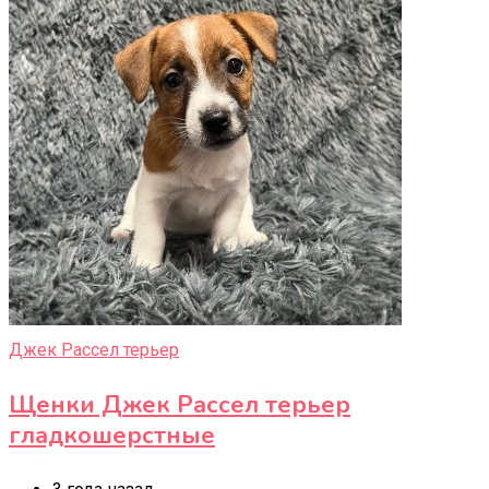
Джек Рассел терьер
Щенки Джек Рассел терьер
гладкошерстные